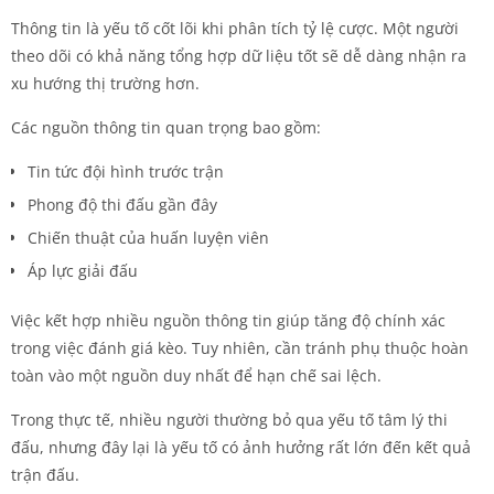
trong việc đánh giá kèo. Tuy nhiên, cần tránh phụ thuộc hoàn
Thông tin là yếu tố cốt lõi khi phân tích tỷ lệ cược. Một người
toàn vào một nguồn duy nhất để hạn chế sai lệch.
theo dõi có khả năng tổng hợp dữ liệu tốt sẽ dễ dàng nhận ra
xu hướng thị trường hơn.
Trong thực tế, nhiều người thường bỏ qua yếu tố tâm lý thi
đấu, nhưng đây lại là yếu tố có ảnh hưởng rất lớn đến kết quả
Các nguồn thông tin quan trọng bao gồm:
trận đấu.
Tin tức đội hình trước trận
Phân tích xu hướng kèo và cách đọc hiểu
Phong độ thi đấu gần đây
Chiến thuật của huấn luyện viên
Để hiểu rõ thị trường, người theo dõi cần nắm được cách đọc
Áp lực giải đấu
biến động kèo theo thời gian. Một số xu hướng phổ biến gồm:
Việc kết hợp nhiều nguồn thông tin giúp tăng độ chính xác
Kèo giảm sâu: thị trường tin vào cửa đó
trong việc đánh giá kèo. Tuy nhiên, cần tránh phụ thuộc hoàn
Kèo tăng nhẹ: sự nghi ngờ bắt đầu xuất hiện
toàn vào một nguồn duy nhất để hạn chế sai lệch.
Kèo ổn định: cân bằng giữa hai đội
Trong thực tế, nhiều người thường bỏ qua yếu tố tâm lý thi
Kèo biến động liên tục: có yếu tố bất ngờ hoặc tin tức mới
đấu, nhưng đây lại là yếu tố có ảnh hưởng rất lớn đến kết quả
Việc đọc hiểu xu hướng này giúp người phân tích đưa ra nhận
trận đấu.