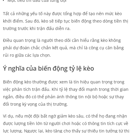
Mục tiêu thi đấu của từng đội
ngắn, điều đó có thể phản ánh thông tin nội bộ hoặc sự thay
đổi trong kỳ vọng của thị trường.
Tất cả những yếu tố này được tổng hợp để tạo nên mức kèo
khởi điểm. Sau đó, kèo sẽ tiếp tục biến động theo dòng tiền thị
Ví dụ, nếu một đội bất ngờ giảm kèo sâu, có thể họ đang nhận
trường trước khi trận đấu diễn ra.
được lượng tiền lớn từ người chơi hoặc có thông tin tích cực về
lực lượng. Ngược lại, kèo tăng cho thấy sự thiếu tin tưởng từ thị
Điều quan trọng là người theo dõi cần hiểu rằng kèo không
trường.
phải dự đoán chắc chắn kết quả, mà chỉ là công cụ cân bằng
rủi ro giữa các lựa chọn.
Tuy nhiên, không phải mọi biến động đều mang ý nghĩa tiêu
cực hay tích cực. Một số thay đổi chỉ mang tính điều chỉnh kỹ
Ý nghĩa của biến động tỷ lệ kèo
thuật của nhà cái nhằm cân bằng dòng tiền.
Biến động kèo thường được xem là tín hiệu quan trọng trong
Do đó, việc quan sát cần đi kèm với phân tích tổng thể thay vì
việc phân tích trận đấu. Khi tỷ lệ thay đổi mạnh trong thời gian
chỉ nhìn vào một thời điểm nhất định.
ngắn, điều đó có thể phản ánh thông tin nội bộ hoặc sự thay
Các loại kèo phổ biến trong bóng đá
đổi trong kỳ vọng của thị trường.
Ví dụ, nếu một đội bất ngờ giảm kèo sâu, có thể họ đang nhận
được lượng tiền lớn từ người chơi hoặc có thông tin tích cực về
Trong hệ thống cược bóng đá, có nhiều loại kèo khác nhau
lực lượng. Ngược lại, kèo tăng cho thấy sự thiếu tin tưởng từ thị
phục vụ từng nhu cầu phân tích: