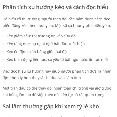
định hợp lý hơn thay vì chỉ dựa vào cảm tính.
Phân tích xu hướng kèo và cách đọc hiểu
Một trận đấu có thể thay đổi hoàn toàn chỉ trong vài giờ trước
khi bóng lăn, do đó việc theo dõi liên tục là rất quan trọng.
Để hiểu rõ thị trường, người theo dõi cần nắm được cách đọc
biến động kèo theo thời gian. Một số xu hướng phổ biến gồm:
Sai lầm thường gặp khi xem tỷ lệ kèo
Kèo giảm sâu: thị trường tin vào cửa đó
Nhiều người mới thường mắc phải một số sai lầm cơ bản khi
Kèo tăng nhẹ: sự nghi ngờ bắt đầu xuất hiện
tiếp cận kèo bóng đá:
Kèo ổn định: cân bằng giữa hai đội
Chỉ nhìn vào tỷ lệ mà không phân tích bối cảnh
Kèo biến động liên tục: có yếu tố bất ngờ hoặc tin tức mới
Bỏ qua thông tin đội hình và chiến thuật
Việc đọc hiểu xu hướng này giúp người phân tích đưa ra nhận
Quá tin vào biến động ngắn hạn
định hợp lý hơn thay vì chỉ dựa vào cảm tính.
Không có chiến lược phân tích rõ ràng
Một trận đấu có thể thay đổi hoàn toàn chỉ trong vài giờ trước
Những sai lầm này dễ dẫn đến đánh giá sai lệch và mất
khi bóng lăn, do đó việc theo dõi liên tục là rất quan trọng.
phương hướng trong việc phân tích trận đấu. Do đó, việc xây
Sai lầm thường gặp khi xem tỷ lệ kèo
dựng tư duy logic là yếu tố quan trọng hàng đầu.