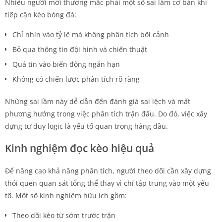
Kinh nghiệm đọc kèo hiệu quả
Nhiều người mới thường mắc phải một số sai lầm cơ bản khi
tiếp cận kèo bóng đá:
Để nâng cao khả năng phân tích, người theo dõi cần xây dựng
Chỉ nhìn vào tỷ lệ mà không phân tích bối cảnh
thói quen quan sát tổng thể thay vì chỉ tập trung vào một yếu
Bỏ qua thông tin đội hình và chiến thuật
tố. Một số kinh nghiệm hữu ích gồm:
Quá tin vào biến động ngắn hạn
Theo dõi kèo từ sớm trước trận
Không có chiến lược phân tích rõ ràng
So sánh nhiều nguồn thông tin
Đánh giá phong độ theo chu kỳ dài
Những sai lầm này dễ dẫn đến đánh giá sai lệch và mất
phương hướng trong việc phân tích trận đấu. Do đó, việc xây
Kết hợp dữ liệu thay vì dựa vào cảm giác
dựng tư duy logic là yếu tố quan trọng hàng đầu.
Việc luyện tập thường xuyên sẽ giúp nâng cao khả năng nhận
Kinh nghiệm đọc kèo hiệu quả
định và hiểu rõ hơn cách vận hành của thị trường cược bóng
đá.
Để nâng cao khả năng phân tích, người theo dõi cần xây dựng
Góc nhìn tổng hợp về thị trường kèo
thói quen quan sát tổng thể thay vì chỉ tập trung vào một yếu
tố. Một số kinh nghiệm hữu ích gồm:
Thị trường kèo bóng đá luôn biến động và không có quy luật cố
Theo dõi kèo từ sớm trước trận
định tuyệt đối. Mỗi trận đấu đều mang những yếu tố riêng biệt