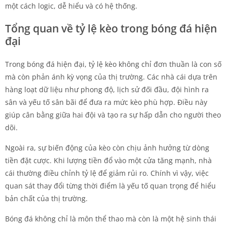
một cách logic, dễ hiểu và có hệ thống.
cái thường điều chỉnh tỷ lệ để giảm rủi ro. Chính vì vậy, việc
quan sát thay đổi từng thời điểm là yếu tố quan trọng để hiểu
Tổng quan về tỷ lệ kèo trong bóng đá hiện
bản chất của thị trường.
đại
Bóng đá không chỉ là môn thể thao mà còn là một hệ sinh thái
Trong bóng đá hiện đại, tỷ lệ kèo không chỉ đơn thuần là con số
dữ liệu phức tạp, nơi mỗi con số đều có ý nghĩa riêng. Người
mà còn phản ánh kỳ vọng của thị trường. Các nhà cái dựa trên
theo dõi nếu biết cách phân tích sẽ có cái nhìn sâu sắc hơn về
hàng loạt dữ liệu như phong độ, lịch sử đối đầu, đội hình ra
trận đấu thay vì chỉ dựa vào cảm tính.
sân và yếu tố sân bãi để đưa ra mức kèo phù hợp. Điều này
giúp cân bằng giữa hai đội và tạo ra sự hấp dẫn cho người theo
Cách nhà cái xây dựng tỷ lệ kèo
dõi.
Để tạo ra một bảng kèo hoàn chỉnh, nhà cái sử dụng hệ thống
Ngoài ra, sự biến động của kèo còn chịu ảnh hưởng từ dòng
phân tích dữ liệu phức tạp. Các thuật toán sẽ tổng hợp thông
tiền đặt cược. Khi lượng tiền đổ vào một cửa tăng mạnh, nhà
tin từ nhiều nguồn khác nhau nhằm đưa ra xác suất cho từng
cái thường điều chỉnh tỷ lệ để giảm rủi ro. Chính vì vậy, việc
kết quả có thể xảy ra. Đây không phải là sự phán đoán ngẫu
quan sát thay đổi từng thời điểm là yếu tố quan trọng để hiểu
nhiên mà là kết quả của quá trình xử lý dữ liệu lớn.
bản chất của thị trường.
Một số yếu tố chính bao gồm:
Bóng đá không chỉ là môn thể thao mà còn là một hệ sinh thái