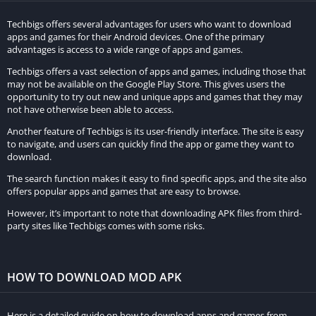
Techbigs offers several advantages for users who want to download
apps and games for their Android devices. One of the primary
advantages is access to a wide range of apps and games.
Techbigs offers a vast selection of apps and games, including those that
may not be available on the Google Play Store. This gives users the
opportunity to try out new and unique apps and games that they may
not have otherwise been able to access.
Another feature of Techbigs is its user-friendly interface. The site is easy
to navigate, and users can quickly find the app or game they want to
download.
The search function makes it easy to find specific apps, and the site also
offers popular apps and games that are easy to browse.
However, it’s important to note that downloading APK files from third-
party sites like Techbigs comes with some risks.
HOW TO DOWNLOAD MOD APK
Here is a detailed guide on how to download apps and games from